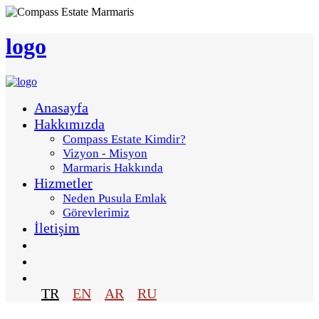
logo
Anasayfa
Hakkımızda
Compass Estate Kimdir?
Vizyon - Misyon
Marmaris Hakkında
Hizmetler
Neden Pusula Emlak
Görevlerimiz
İletişim
TR
EN
AR
RU