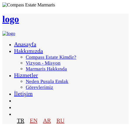
logo
Anasayfa
Hakkımızda
Compass Estate Kimdir?
Vizyon - Misyon
Marmaris Hakkında
Hizmetler
Neden Pusula Emlak
Görevlerimiz
İletişim
TR
EN
AR
RU