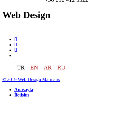
Web Design
TR
EN
AR
RU
© 2019
Web Design
Marmaris
Anasayfa
İletişim