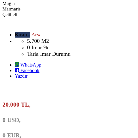
Muğla
Marmaris
Çetibeli
Kiralık
Arsa
5.700
M2
0
İmar %
Tarla
İmar Durumu
WhatsApp
Facebook
Yazdır
20.000 TL,
0 USD,
0 EUR,