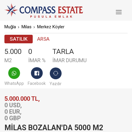
logo
Muğla
Milas
Merkez Köyler
SATILIK
ARSA
5.000
0
TARLA
M2
İMAR %
İMAR DURUMU
WhatsApp
Facebook
Yazdır
5.000.000 TL,
0 USD,
0 EUR,
0 GBP
MİLAS BOZALAN'DA 5000 M2